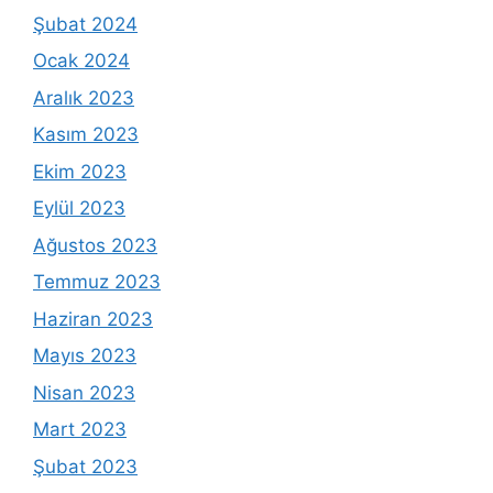
Şubat 2024
Ocak 2024
Aralık 2023
Kasım 2023
Ekim 2023
Eylül 2023
Ağustos 2023
Temmuz 2023
Haziran 2023
Mayıs 2023
Nisan 2023
Mart 2023
Şubat 2023