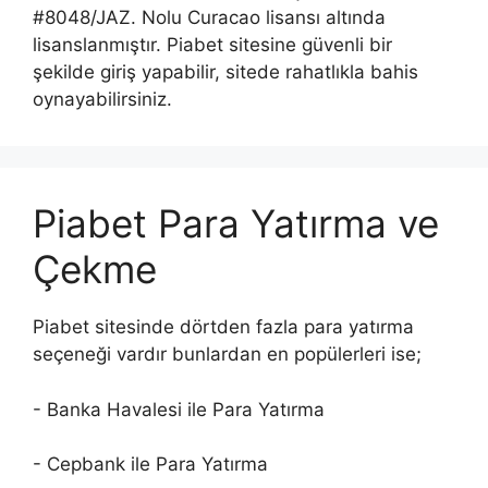
#8048/JAZ. Nolu Curacao lisansı altında
lisanslanmıştır. Piabet sitesine güvenli bir
şekilde giriş yapabilir, sitede rahatlıkla bahis
oynayabilirsiniz.
Piabet Para Yatırma ve
Çekme
Piabet sitesinde dörtden fazla para yatırma
seçeneği vardır bunlardan en popülerleri ise;
- Banka Havalesi ile Para Yatırma
- Cepbank ile Para Yatırma