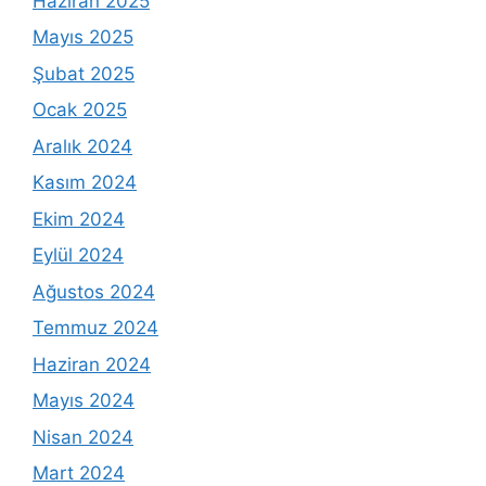
Haziran 2025
Mayıs 2025
Şubat 2025
Ocak 2025
Aralık 2024
Kasım 2024
Ekim 2024
Eylül 2024
Ağustos 2024
Temmuz 2024
Haziran 2024
Mayıs 2024
Nisan 2024
Mart 2024