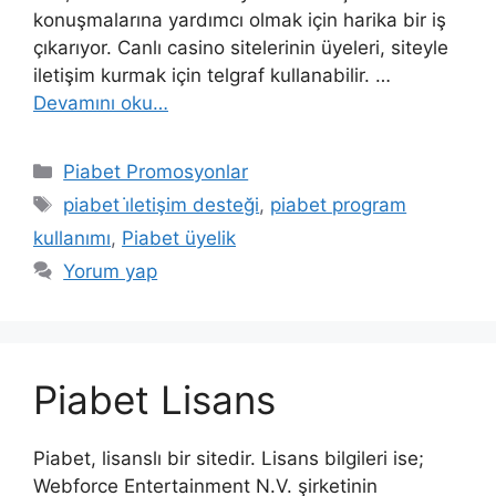
konuşmalarına yardımcı olmak için harika bir iş
çıkarıyor. Canlı casino sitelerinin üyeleri, siteyle
iletişim kurmak için telgraf kullanabilir. …
Devamını oku…
Kategoriler
Piabet Promosyonlar
Etiketler
piabet i̇letişim desteği
,
piabet program
kullanımı
,
Piabet üyelik
Yorum yap
Piabet Lisans
Piabet, lisanslı bir sitedir. Lisans bilgileri ise;
Webforce Entertainment N.V. şirketinin