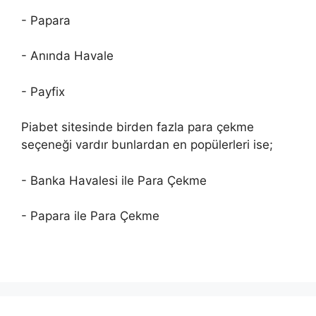
- Papara
- Anında Havale
- Payfix
Piabet sitesinde birden fazla para çekme
seçeneği vardır bunlardan en popülerleri ise;
- Banka Havalesi ile Para Çekme
- Papara ile Para Çekme