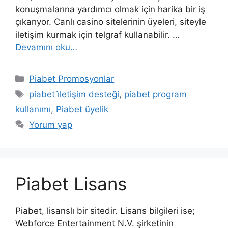
konuşmalarına yardımcı olmak için harika bir iş
çıkarıyor. Canlı casino sitelerinin üyeleri, siteyle
iletişim kurmak için telgraf kullanabilir. …
Devamını oku…
Kategoriler
Piabet Promosyonlar
Etiketler
piabet i̇letişim desteği
,
piabet program
kullanımı
,
Piabet üyelik
Yorum yap
Piabet Lisans
Piabet, lisanslı bir sitedir. Lisans bilgileri ise;
Webforce Entertainment N.V. şirketinin