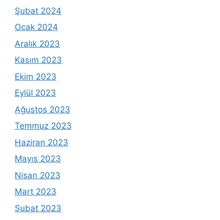
Şubat 2024
Ocak 2024
Aralık 2023
Kasım 2023
Ekim 2023
Eylül 2023
Ağustos 2023
Temmuz 2023
Haziran 2023
Mayıs 2023
Nisan 2023
Mart 2023
Şubat 2023