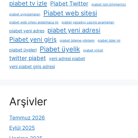
piabet tv izle
Piabet Twitter
piabet tüm bilgileriniz
Piabet web sitesi
piabet uygulamaları
piabet web sitesi aldatmaca mı
piabet yasadışı casino avantajları
piabet yeni adresi
piabet yeni adres
Piabet yeni giriş
piabet ödeme yöntemi
piabet öder mi
Piabet üyelik
piabet üyeleri
piabet şirket
twitter piabet
yeni adresi piabet
yeni piabet giriş adresi
Arşivler
Temmuz 2026
Eylül 2025