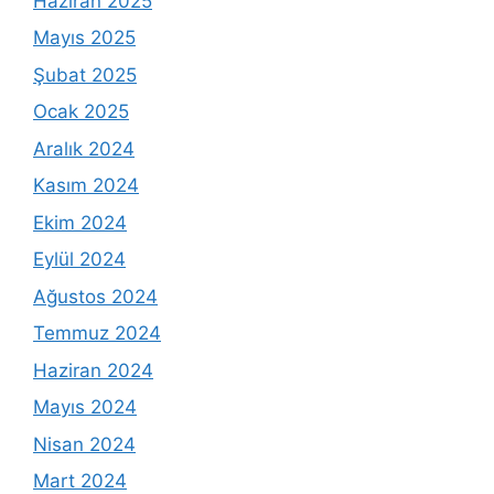
Haziran 2025
Mayıs 2025
Şubat 2025
Ocak 2025
Aralık 2024
Kasım 2024
Ekim 2024
Eylül 2024
Ağustos 2024
Temmuz 2024
Haziran 2024
Mayıs 2024
Nisan 2024
Mart 2024