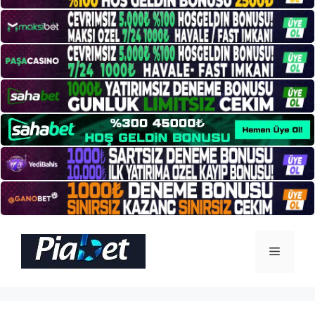
İçeriğe
atla
Menü