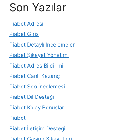
Son Yazılar
Piabet Adresi
Piabet Giriş
Piabet Detaylı İncelemeler
Piabet Şikayet Yönetimi
Piabet Adres Bildirimi
Piabet Canlı Kazanç
Piabet Seo İncelemesi
Piabet Dil Desteği
Piabet Kolay Bonuslar
Piabet
Piabet İletişim Desteği
Piabet Casino Şikayetleri