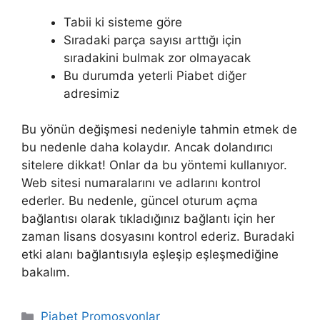
Tabii ki sisteme göre
Sıradaki parça sayısı arttığı için
sıradakini bulmak zor olmayacak
Bu durumda yeterli Piabet diğer
adresimiz
Bu yönün değişmesi nedeniyle tahmin etmek de
bu nedenle daha kolaydır. Ancak dolandırıcı
sitelere dikkat! Onlar da bu yöntemi kullanıyor.
Web sitesi numaralarını ve adlarını kontrol
ederler. Bu nedenle, güncel oturum açma
bağlantısı olarak tıkladığınız bağlantı için her
zaman lisans dosyasını kontrol ederiz. Buradaki
etki alanı bağlantısıyla eşleşip eşleşmediğine
bakalım.
Kategoriler
Piabet Promosyonlar