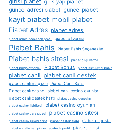
girisi piabet
giris yap piabet
güncel adresi piabet
güncel piabet
kayit piabet
mobil piabet
Piabet Adres
piabet adresi
piabet altyapısı
piabet adresi facebook profil
Piabet Bahis
Piabet Bahis Seçenekleri
Piabet bahis sitesi
piabet bilgi verme
Piabet Bonus
piabet bingo oynamak
piabet büyüleyici bahis
piabet canli
piabet canli destek
piabet canli maç izle
Piabet Canlı Bahis
Piabet canlı casino
piabet canlı casino oyunları
piabet canlı destek hattı
piabet casino deneyimi
piabet casino oyunları
piabet casino likiditesi
piabet casino sitesi
piabet casino para i̇adesi
piabet e-posta
piabet casino şirketi firma
piabet destek ekibi
piabet girisi
piabet engelleme
piabet facebook profil