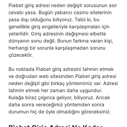
Piabet giriş adresi neden değişti sorusunun asıl
cevabı yasa. Bugün yabancı casino sitelerinin
yasa dışı olduğunu biliyoruz. Tabii ki, bu
genellikle giriş engelleriyle karşılaşmaları için
yeterlidir. Giriş adresinin değişmesi elbette
dünyanın sonu değil. Bunun farkına varan kişi,
herhangi bir sorunla karşılaşmadan sorunu
çözecektir.
Bu noktada Piabet giriş adresini tahmin etmek
ve doğrudan web sitesinden
Piabet giriş adresi
neden değişti
gibi birkaç yöntemimiz var. Adresi
tahmin etmek her zaman daha uygundur.
Kulağa biraz çılgınca geliyor, biliyoruz. Ancak
daha sonra vereceğimiz yöntemden sonra
durumun hiç de öyle olmadığını göreceksiniz.