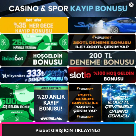
×
Piabet GİRİŞ İÇİN TIKLAYINIZ!