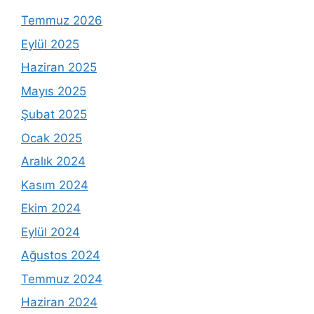
Temmuz 2026
Eylül 2025
Haziran 2025
Mayıs 2025
Şubat 2025
Ocak 2025
Aralık 2024
Kasım 2024
Ekim 2024
Eylül 2024
Ağustos 2024
Temmuz 2024
Haziran 2024