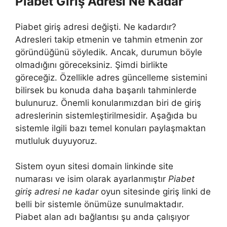
Piabet Giriş Adresi Ne Kadar
Piabet giriş adresi değişti. Ne kadardır?
Adresleri takip etmenin ve tahmin etmenin zor
göründüğünü söyledik. Ancak, durumun böyle
olmadığını göreceksiniz. Şimdi birlikte
göreceğiz. Özellikle adres güncelleme sistemini
bilirsek bu konuda daha başarılı tahminlerde
bulunuruz. Önemli konularımızdan biri de giriş
adreslerinin sistemleştirilmesidir. Aşağıda bu
sistemle ilgili bazı temel konuları paylaşmaktan
mutluluk duyuyoruz.
Sistem oyun sitesi domain linkinde site
numarası ve isim olarak ayarlanmıştır
Piabet
giriş adresi ne kadar
oyun sitesinde giriş linki de
belli bir sistemle önümüze sunulmaktadır.
Piabet alan adı bağlantısı şu anda çalışıyor