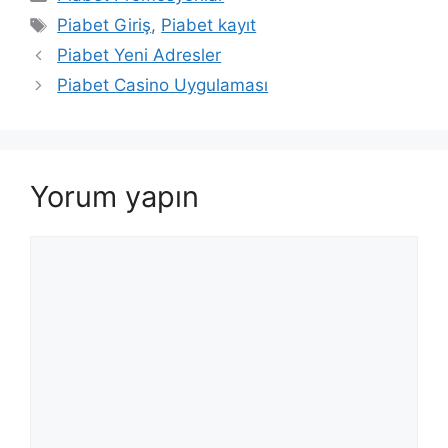
Etiketler
Piabet Giriş
,
Piabet kayıt
Piabet Yeni Adresler
Piabet Casino Uygulaması
Yorum yapın
Yorum