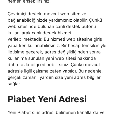
hemen erişebilirsiniz.
Çevrimiçi destek, mevcut web sitenize
bağlanabildiğinizde yardımcınız olabilir. Çünkü
web sitesinde bulunan canlı destek butonu
kullanılarak canlı destek hizmeti
verilebilmektedir. Bu hizmeti web sitesine giriş
yaparken kullanabilirsiniz. Bir hesap temsilcisiyle
iletişime geçerek, adres değişikliğinden sonra
kullanıma sunulan yeni web sitesi hakkında
daha fazla bilgi edinebilirsiniz. Çünkü mevcut
adresle ilgili çalışma zaten yapıldı. Bu nedenle,
gerçek zamanlı yardım size yeni adres bilgileri
sağlar.
Piabet Yeni Adresi
Yeni Piabet giriş adresi belirlenen kanallarda ve