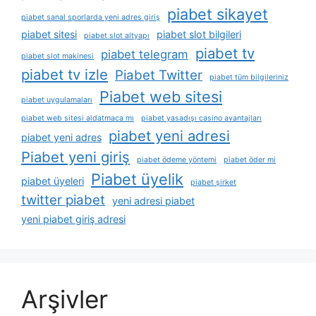
piabet sikayet
piabet sanal sporlarda yeni adres giriş
piabet sitesi
piabet slot bilgileri
piabet slot altyapı
piabet tv
piabet telegram
piabet slot makinesi
piabet tv izle
Piabet Twitter
piabet tüm bilgileriniz
Piabet web sitesi
piabet uygulamaları
piabet web sitesi aldatmaca mı
piabet yasadışı casino avantajları
piabet yeni adresi
piabet yeni adres
Piabet yeni giriş
piabet ödeme yöntemi
piabet öder mi
Piabet üyelik
piabet üyeleri
piabet şirket
twitter piabet
yeni adresi piabet
yeni piabet giriş adresi
Arşivler