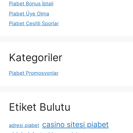
Piabet Bonus İptali
Piabet Üye Olma
Piabet Çeşitli Sporlar
Kategoriler
Piabet Promosyonlar
Etiket Bulutu
casino sitesi piabet
adresi piabet