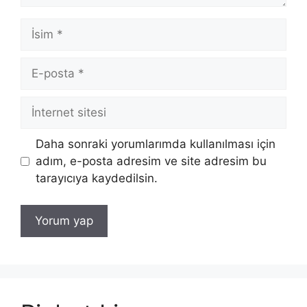
İsim
E-
posta
İnternet
sitesi
Daha sonraki yorumlarımda kullanılması için
adım, e-posta adresim ve site adresim bu
tarayıcıya kaydedilsin.