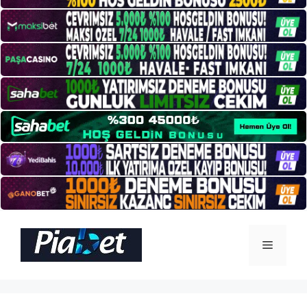
İçeriğe
atla
Menü