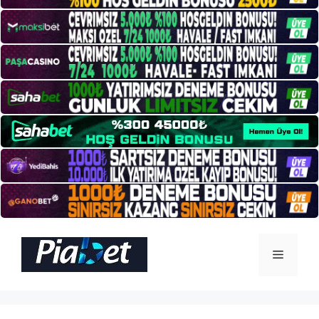
İçeriğe
atla
Menü