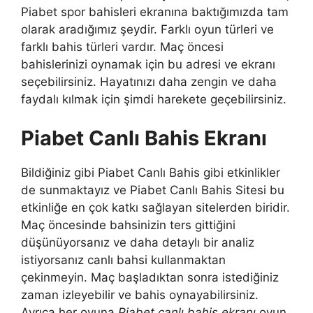
Piabet spor bahisleri ekranına baktığımızda tam
olarak aradığımız şeydir. Farklı oyun türleri ve
farklı bahis türleri vardır. Maç öncesi
bahislerinizi oynamak için bu adresi ve ekranı
seçebilirsiniz. Hayatınızı daha zengin ve daha
faydalı kılmak için şimdi harekete geçebilirsiniz.
Piabet Canlı Bahis Ekranı
Bildiğiniz gibi Piabet Canlı Bahis gibi etkinlikler
de sunmaktayız ve Piabet Canlı Bahis Sitesi bu
etkinliğe en çok katkı sağlayan sitelerden biridir.
Maç öncesinde bahsinizin ters gittiğini
düşünüyorsanız ve daha detaylı bir analiz
istiyorsanız canlı bahsi kullanmaktan
çekinmeyin. Maç başladıktan sonra istediğiniz
zaman izleyebilir ve bahis oynayabilirsiniz.
Ayrıca her oyuna
Piabet canlı bahis ekranı
oyun