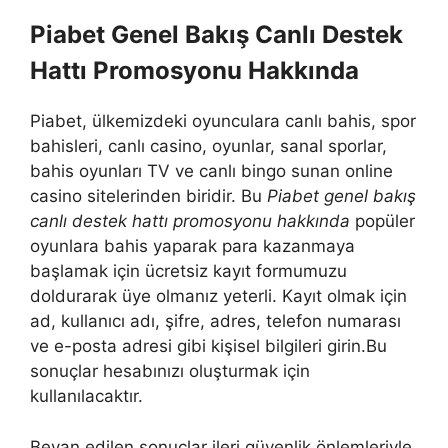
Piabet Genel Bakış Canlı Destek
Hattı Promosyonu Hakkında
Piabet, ülkemizdeki oyunculara canlı bahis, spor
bahisleri, canlı casino, oyunlar, sanal sporlar,
bahis oyunları TV ve canlı bingo sunan online
casino sitelerinden biridir. Bu
Piabet genel bakış
canlı destek hattı promosyonu hakkında
popüler
oyunlara bahis yaparak para kazanmaya
başlamak için ücretsiz kayıt formumuzu
doldurarak üye olmanız yeterli. Kayıt olmak için
ad, kullanıcı adı, şifre, adres, telefon numarası
ve e-posta adresi gibi kişisel bilgileri girin.Bu
sonuçlar hesabınızı oluşturmak için
kullanılacaktır.
Beyan edilen sonuçlar ileri güvenlik önlemleriyle