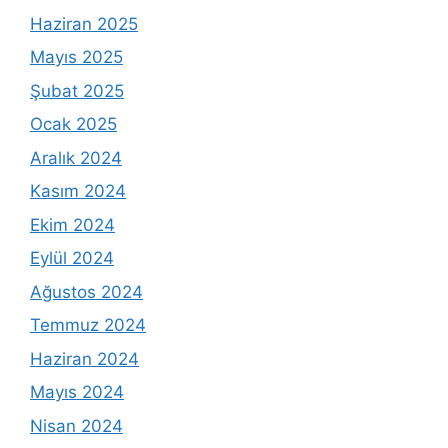
Haziran 2025
Mayıs 2025
Şubat 2025
Ocak 2025
Aralık 2024
Kasım 2024
Ekim 2024
Eylül 2024
Ağustos 2024
Temmuz 2024
Haziran 2024
Mayıs 2024
Nisan 2024