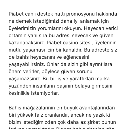
Piabet canlı destek hattı promosyonu hakkında
ne demek istediğimizi daha iyi anlamak için
üyelerimizin yorumlarını okuyun. Heyecan verici
ortamın yanı sıra bu adresi sevecek ve güven
kazanacaksınız. Piabet casino sitesi, üyelerinin
mutlu yaşaması için bir kanaldır. Bu adreste siz
de bahis heyecanını ve eğlencesini
yaşayabilirsiniz. Onlar da sizin gibi ayrıntılara
önem verirler, böylece güven sorunu
yaşamazsınız. Bu bir iş ve yarattıkları marka
yüzünden insanların başının belaya girmesini
kesinlikle istemiyorlar.
Bahis mağazalarının en büyük avantajlarından
biri yüksek faiz oranlarıdır, ancak ne yazık ki
bizim istediğimizden çok daha az şirket bunun