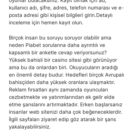
oyunlar bulacaksınız. Kayıt olmak için ad,
kullanıcı adı, şifre, adres, telefon numarası ve e-
posta adresi gibi kişisel bilgileri girin.Detaylı
inceleme için hemen kayıt olun.
Birçok insan bu soruyu soruyor olabilir ama
neden Piabet sorularına daha ayrıntılı ve
kapsamlı bir anketle cevap veriyorsunuz?
Yüksek bahisli bir casino sitesi gibi görünüyor
ama bu da onlardan biri. Okuyucuların aradığı
en önemli detay budur. Hedefleri birçok Avrupalı
​​bahisçiden daha yüksek oranlara ulaşmaktır.
Reklam fırsatları aynı zamanda oyuncuları
cezbetmekte ve yatırımlarından ek gelir elde
etme şanslarını artırmaktadır. Erken başlarsanız
insanlar web sitenizi daha çok beğeneceklerdir.
İlgili sayfaları ziyaret edip göz atarak bir şans
yakalayabilirsiniz.