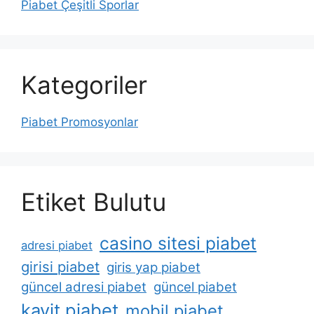
Piabet Çeşitli Sporlar
Kategoriler
Piabet Promosyonlar
Etiket Bulutu
casino sitesi piabet
adresi piabet
girisi piabet
giris yap piabet
güncel adresi piabet
güncel piabet
kayit piabet
mobil piabet