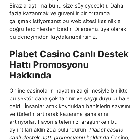
Biraz araştırma bunu size söyleyecektir. Daha
fazla kazanmak ve güvenilir bir ortamda
çalışmak istiyorsanız bu web sitesi kesinlikle
doğru tercihlerden biridir. Dilerseniz üye olarak
bu deneyimden faydalanabilirsiniz.
Piabet Casino Canlı Destek
Hattı Promosyonu
Hakkında
Online casinoların hayatımıza girmesiyle birlikte
bu sektör daha çok tanınır ve saygı duyulur hale
geldi. İnsanlar artık koydukları bahislerin sayısını
ve türlerini artırarak kazanma şanslarını
artırıyorlar. Favori sitelerinizi araştırırken bu
ayrıntıları aklınızda bulundurun.
Piabet casino
canlı destek hattı promosyonu hakkında
Casino,