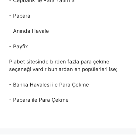
- Cepbank ile Para Yatırma
- Papara
- Anında Havale
- Payfix
Piabet sitesinde birden fazla para çekme
seçeneği vardır bunlardan en popülerleri ise;
- Banka Havalesi ile Para Çekme
- Papara ile Para Çekme