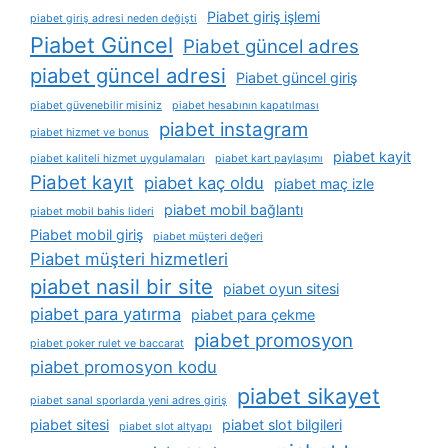
Piabet giriş işlemi
piabet giriş adresi neden değişti
Piabet Güncel
Piabet güncel adres
piabet güncel adresi
Piabet güncel giriş
piabet güvenebilir misiniz
piabet hesabının kapatılması
piabet instagram
piabet hizmet ve bonus
piabet kayit
piabet kaliteli hizmet uygulamaları
piabet kart paylaşımı
Piabet kayıt
piabet kaç oldu
piabet maç izle
piabet mobil bağlantı
piabet mobil bahis lideri
Piabet mobil giriş
piabet müşteri değeri
Piabet müşteri hizmetleri
piabet nasil bir site
piabet oyun sitesi
piabet para yatırma
piabet para çekme
piabet promosyon
piabet poker rulet ve baccarat
piabet promosyon kodu
piabet sikayet
piabet sanal sporlarda yeni adres giriş
piabet sitesi
piabet slot bilgileri
piabet slot altyapı