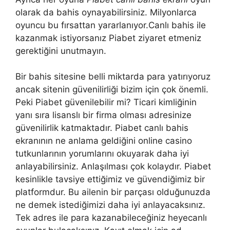
olarak da bahis oynayabilirsiniz. Milyonlarca
oyuncu bu fırsattan yararlanıyor.Canlı bahis ile
kazanmak istiyorsanız Piabet ziyaret etmeniz
gerektiğini unutmayın.
Bir bahis sitesine belli miktarda para yatırıyoruz
ancak sitenin güvenilirliği bizim için çok önemli.
Peki Piabet güvenilebilir mi? Ticari kimliğinin
yanı sıra lisanslı bir firma olması adresinize
güvenilirlik katmaktadır. Piabet canlı bahis
ekranının ne anlama geldiğini online casino
tutkunlarının yorumlarını okuyarak daha iyi
anlayabilirsiniz. Anlaşılması çok kolaydır. Piabet
kesinlikle tavsiye ettiğimiz ve güvendiğimiz bir
platformdur. Bu ailenin bir parçası olduğunuzda
ne demek istediğimizi daha iyi anlayacaksınız.
Tek adres ile para kazanabileceğiniz heyecanlı