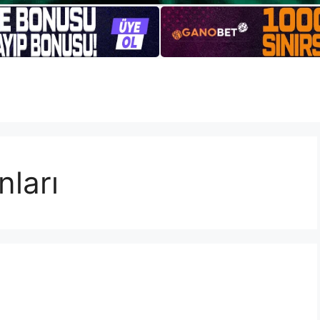
nları