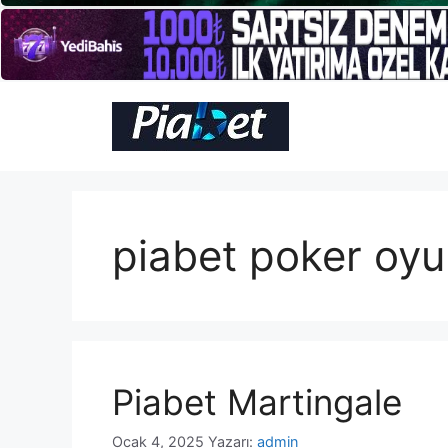
İçeriğe
atla
piabet poker oyu
Piabet Martingale
Ocak 4, 2025
Yazarı:
admin