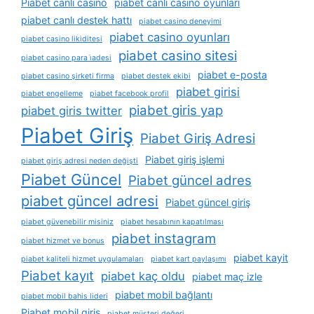
Piabet canlı casino
piabet canlı casino oyunları
piabet canlı destek hattı
piabet casino deneyimi
piabet casino oyunları
piabet casino likiditesi
piabet casino sitesi
piabet casino para i̇adesi
piabet e-posta
piabet casino şirketi firma
piabet destek ekibi
piabet girisi
piabet engelleme
piabet facebook profil
piabet giris yap
piabet giris twitter
Piabet Giriş
Piabet Giriş Adresi
Piabet giriş işlemi
piabet giriş adresi neden değişti
Piabet Güncel
Piabet güncel adres
piabet güncel adresi
Piabet güncel giriş
piabet güvenebilir misiniz
piabet hesabının kapatılması
piabet instagram
piabet hizmet ve bonus
piabet kayit
piabet kaliteli hizmet uygulamaları
piabet kart paylaşımı
Piabet kayıt
piabet kaç oldu
piabet maç izle
piabet mobil bağlantı
piabet mobil bahis lideri
Piabet mobil giriş
piabet müşteri değeri