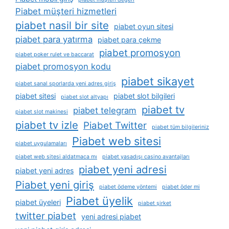
Piabet müşteri hizmetleri
piabet nasil bir site
piabet oyun sitesi
piabet para yatırma
piabet para çekme
piabet promosyon
piabet poker rulet ve baccarat
piabet promosyon kodu
piabet sikayet
piabet sanal sporlarda yeni adres giriş
piabet sitesi
piabet slot bilgileri
piabet slot altyapı
piabet tv
piabet telegram
piabet slot makinesi
piabet tv izle
Piabet Twitter
piabet tüm bilgileriniz
Piabet web sitesi
piabet uygulamaları
piabet web sitesi aldatmaca mı
piabet yasadışı casino avantajları
piabet yeni adresi
piabet yeni adres
Piabet yeni giriş
piabet ödeme yöntemi
piabet öder mi
Piabet üyelik
piabet üyeleri
piabet şirket
twitter piabet
yeni adresi piabet