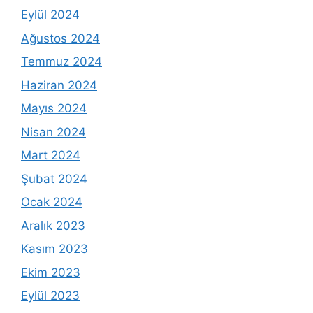
Eylül 2024
Ağustos 2024
Temmuz 2024
Haziran 2024
Mayıs 2024
Nisan 2024
Mart 2024
Şubat 2024
Ocak 2024
Aralık 2023
Kasım 2023
Ekim 2023
Eylül 2023