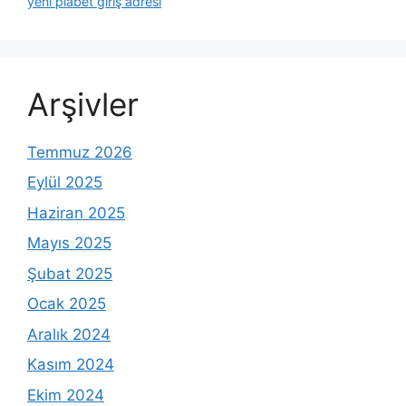
yeni piabet giriş adresi
Arşivler
Temmuz 2026
Eylül 2025
Haziran 2025
Mayıs 2025
Şubat 2025
Ocak 2025
Aralık 2024
Kasım 2024
Ekim 2024