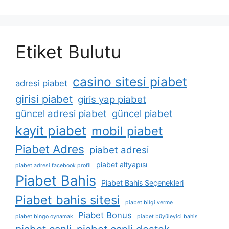
Etiket Bulutu
casino sitesi piabet
adresi piabet
girisi piabet
giris yap piabet
güncel adresi piabet
güncel piabet
kayit piabet
mobil piabet
Piabet Adres
piabet adresi
piabet altyapısı
piabet adresi facebook profil
Piabet Bahis
Piabet Bahis Seçenekleri
Piabet bahis sitesi
piabet bilgi verme
Piabet Bonus
piabet bingo oynamak
piabet büyüleyici bahis