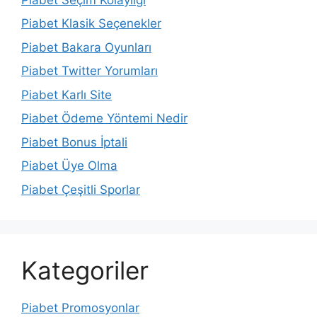
Piabet Klasik Seçenekler
Piabet Bakara Oyunları
Piabet Twitter Yorumları
Piabet Karlı Site
Piabet Ödeme Yöntemi Nedir
Piabet Bonus İptali
Piabet Üye Olma
Piabet Çeşitli Sporlar
Kategoriler
Piabet Promosyonlar