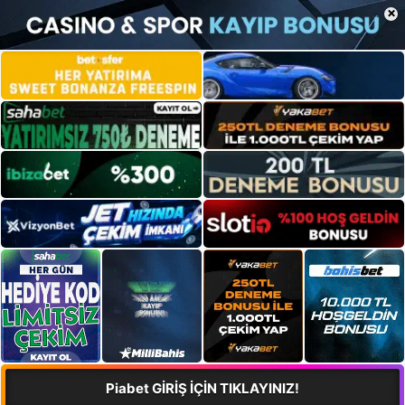
×
Piabet GİRİŞ İÇİN TIKLAYINIZ!