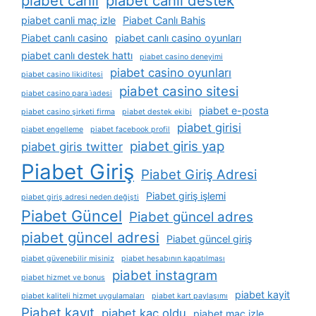
piabet canli
piabet canli destek
piabet canli maç izle
Piabet Canlı Bahis
Piabet canlı casino
piabet canlı casino oyunları
piabet canlı destek hattı
piabet casino deneyimi
piabet casino oyunları
piabet casino likiditesi
piabet casino sitesi
piabet casino para i̇adesi
piabet e-posta
piabet casino şirketi firma
piabet destek ekibi
piabet girisi
piabet engelleme
piabet facebook profil
piabet giris yap
piabet giris twitter
Piabet Giriş
Piabet Giriş Adresi
Piabet giriş işlemi
piabet giriş adresi neden değişti
Piabet Güncel
Piabet güncel adres
piabet güncel adresi
Piabet güncel giriş
piabet güvenebilir misiniz
piabet hesabının kapatılması
piabet instagram
piabet hizmet ve bonus
piabet kayit
piabet kaliteli hizmet uygulamaları
piabet kart paylaşımı
Piabet kayıt
piabet kaç oldu
piabet maç izle