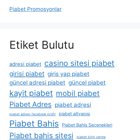
Piabet Promosyonlar
Etiket Bulutu
casino sitesi piabet
adresi piabet
girisi piabet
giris yap piabet
güncel adresi piabet
güncel piabet
kayit piabet
mobil piabet
Piabet Adres
piabet adresi
piabet altyapısı
piabet adresi facebook profil
Piabet Bahis
Piabet Bahis Seçenekleri
Piabet bahis sitesi
piabet bilgi verme