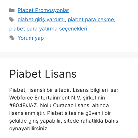
Kategoriler
Piabet Promosyonlar
Etiketler
piabet giriş yardımı
,
piabet para çekme
,
piabet para yatırma seçenekleri
Yorum yap
Piabet Lisans
Piabet, lisanslı bir sitedir. Lisans bilgileri ise;
Webforce Entertainment N.V. şirketinin
#8048/JAZ. Nolu Curacao lisansı altında
lisanslanmıştır. Piabet sitesine güvenli bir
şekilde giriş yapabilir, sitede rahatlıkla bahis
oynayabilirsiniz.