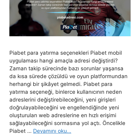
Piabet para yatırma seçenekleri Piabet mobil
uygulaması hangi amaçla adresi değiştirdi?
Zaman takip sürecinde bazı sorunlar yaşansa
da kısa sürede çözüldü ve oyun platformundan
herhangi bir şikâyet gelmedi. Piabet para
yatırma seçeneği, binlerce kullanıcının neden
adreslerini değiştirebileceğini, yeni girişleri
doğrulayabileceğini ve engellendiğinde yeni
oluşturulan web adreslerine en hızlı erişimi
sağlayabileceğini sormasına yol açtı. Öncelikle
Piabet …
Devamını oku…