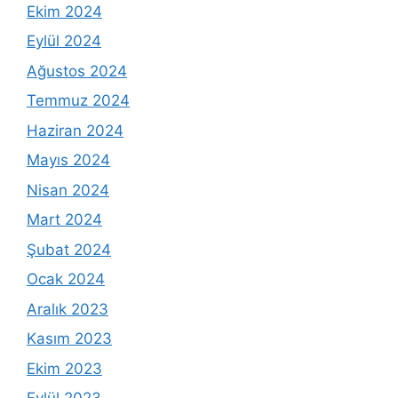
Ekim 2024
Eylül 2024
Ağustos 2024
Temmuz 2024
Haziran 2024
Mayıs 2024
Nisan 2024
Mart 2024
Şubat 2024
Ocak 2024
Aralık 2023
Kasım 2023
Ekim 2023