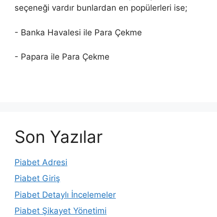
seçeneği vardır bunlardan en popülerleri ise;
- Banka Havalesi ile Para Çekme
- Papara ile Para Çekme
Son Yazılar
Piabet Adresi
Piabet Giriş
Piabet Detaylı İncelemeler
Piabet Şikayet Yönetimi