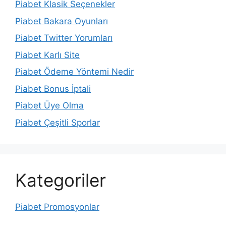
Piabet Klasik Seçenekler
Piabet Bakara Oyunları
Piabet Twitter Yorumları
Piabet Karlı Site
Piabet Ödeme Yöntemi Nedir
Piabet Bonus İptali
Piabet Üye Olma
Piabet Çeşitli Sporlar
Kategoriler
Piabet Promosyonlar