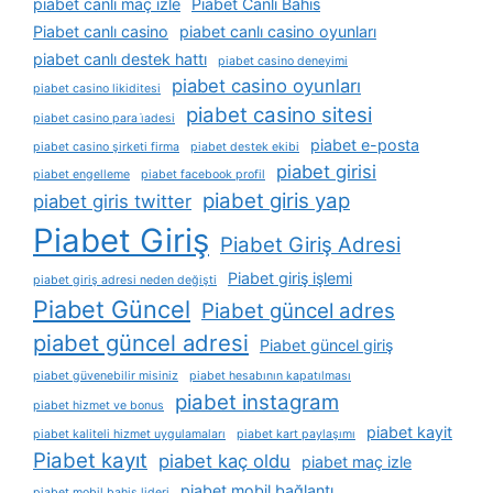
piabet canli maç izle
Piabet Canlı Bahis
Piabet canlı casino
piabet canlı casino oyunları
piabet canlı destek hattı
piabet casino deneyimi
piabet casino oyunları
piabet casino likiditesi
piabet casino sitesi
piabet casino para i̇adesi
piabet e-posta
piabet casino şirketi firma
piabet destek ekibi
piabet girisi
piabet engelleme
piabet facebook profil
piabet giris yap
piabet giris twitter
Piabet Giriş
Piabet Giriş Adresi
Piabet giriş işlemi
piabet giriş adresi neden değişti
Piabet Güncel
Piabet güncel adres
piabet güncel adresi
Piabet güncel giriş
piabet güvenebilir misiniz
piabet hesabının kapatılması
piabet instagram
piabet hizmet ve bonus
piabet kayit
piabet kaliteli hizmet uygulamaları
piabet kart paylaşımı
Piabet kayıt
piabet kaç oldu
piabet maç izle
piabet mobil bağlantı
piabet mobil bahis lideri