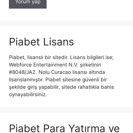
Piabet Lisans
Piabet, lisanslı bir sitedir. Lisans bilgileri ise;
Webforce Entertainment N.V. şirketinin
#8048/JAZ. Nolu Curacao lisansı altında
lisanslanmıştır. Piabet sitesine güvenli bir
şekilde giriş yapabilir, sitede rahatlıkla bahis
oynayabilirsiniz.
Piabet Para Yatırma ve