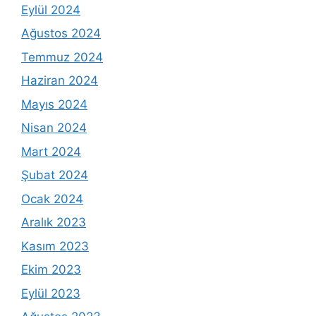
Eylül 2024
Ağustos 2024
Temmuz 2024
Haziran 2024
Mayıs 2024
Nisan 2024
Mart 2024
Şubat 2024
Ocak 2024
Aralık 2023
Kasım 2023
Ekim 2023
Eylül 2023