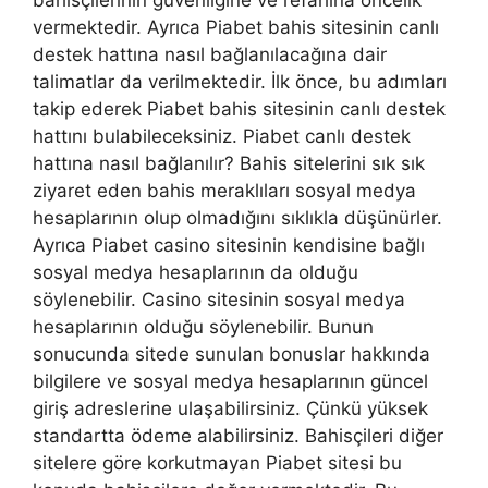
bahisçilerinin güvenliğine ve refahına öncelik
vermektedir. Ayrıca Piabet bahis sitesinin canlı
destek hattına nasıl bağlanılacağına dair
talimatlar da verilmektedir. İlk önce, bu adımları
takip ederek Piabet bahis sitesinin canlı destek
hattını bulabileceksiniz. Piabet canlı destek
hattına nasıl bağlanılır? Bahis sitelerini sık sık
ziyaret eden bahis meraklıları sosyal medya
hesaplarının olup olmadığını sıklıkla düşünürler.
Ayrıca Piabet casino sitesinin kendisine bağlı
sosyal medya hesaplarının da olduğu
söylenebilir. Casino sitesinin sosyal medya
hesaplarının olduğu söylenebilir. Bunun
sonucunda sitede sunulan bonuslar hakkında
bilgilere ve sosyal medya hesaplarının güncel
giriş adreslerine ulaşabilirsiniz. Çünkü yüksek
standartta ödeme alabilirsiniz. Bahisçileri diğer
sitelere göre korkutmayan Piabet sitesi bu