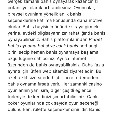
Gerçek zamanlı bahis oynayarak kazancınızı
potansiyel olarak artırabilirsiniz. Oyuncular,
bireysel oyunlara yönelik anlık bahis
seçeneklerine katılma konusunda daha motive
olurlar. Bahis bayisinin önünde sıraya girmek
yerine, evdeki bilgisayarınızın rahatlığında bahis
oynayabilirsiniz. Bahis platformlarından
Piabet
bahis oynama bahsi ve canlı bahis
herhangi
birini seçip hemen bahis oynamaya başlama
özgürlüğüne sahipsiniz. Ayrıca internet
üzerinden de bahis oynayabilirsiniz. Daha fazla
ayrıntı için lütfen web sitemizi ziyaret edin. Bu
özel teklif size sitede hiçbir ücret ödemeden
bahis oynama fırsatı verir. Her zamanki casino
oyunlarının yanı sıra, diğer çeşitli eğlence
türleriyle de kendinizi şımartabilirsiniz. Canlı
poker oyunlarında çok sayıda oyun seçeneği
bulunurken, rulette seçenekler sınırlıdır. Bahis