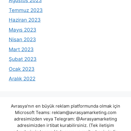
Ağustos 2023
Temmuz 2023
Haziran 2023
Mayıs 2023
Nisan 2023
Mart 2023
Şubat 2023
Ocak 2023
Aralık 2022
Avrasya'nın en büyük reklam platformunda olmak için
Microsoft Teams:
reklam@avrasyamarketing.com
adresimizden veya Telegram: @Avrasyamarketing
adresimizden irtibat kurabilirsiniz. (Tek iletişim