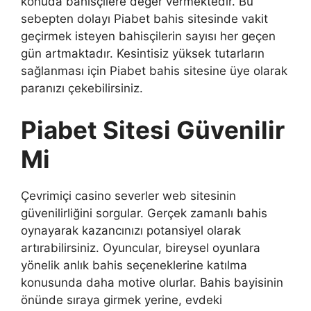
konuda bahisçilere değer vermektedir. Bu
sebepten dolayı Piabet bahis sitesinde vakit
geçirmek isteyen bahisçilerin sayısı her geçen
gün artmaktadır. Kesintisiz yüksek tutarların
sağlanması için Piabet bahis sitesine üye olarak
paranızı çekebilirsiniz.
Piabet Sitesi Güvenilir
Mi
Çevrimiçi casino severler web sitesinin
güvenilirliğini sorgular. Gerçek zamanlı bahis
oynayarak kazancınızı potansiyel olarak
artırabilirsiniz. Oyuncular, bireysel oyunlara
yönelik anlık bahis seçeneklerine katılma
konusunda daha motive olurlar. Bahis bayisinin
önünde sıraya girmek yerine, evdeki