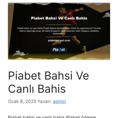
Piabet Bahsi Ve
Canlı Bahis
Ocak 8, 2025
Yazarı:
admin
Piabet bahsi ve canlı bahis Piabet ödeme