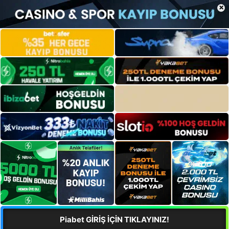
×
Piabet GİRİŞ İÇİN TIKLAYINIZ!