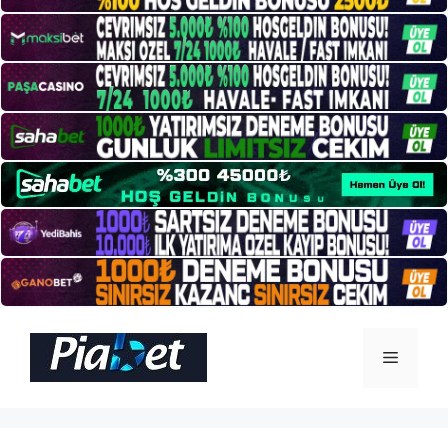
İçeriğe
atla
Menü