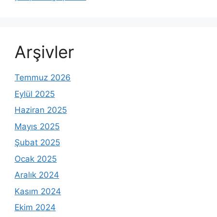
Arşivler
Temmuz 2026
Eylül 2025
Haziran 2025
Mayıs 2025
Şubat 2025
Ocak 2025
Aralık 2024
Kasım 2024
Ekim 2024