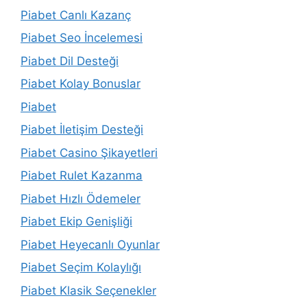
Piabet Canlı Kazanç
Piabet Seo İncelemesi
Piabet Dil Desteği
Piabet Kolay Bonuslar
Piabet
Piabet İletişim Desteği
Piabet Casino Şikayetleri
Piabet Rulet Kazanma
Piabet Hızlı Ödemeler
Piabet Ekip Genişliği
Piabet Heyecanlı Oyunlar
Piabet Seçim Kolaylığı
Piabet Klasik Seçenekler