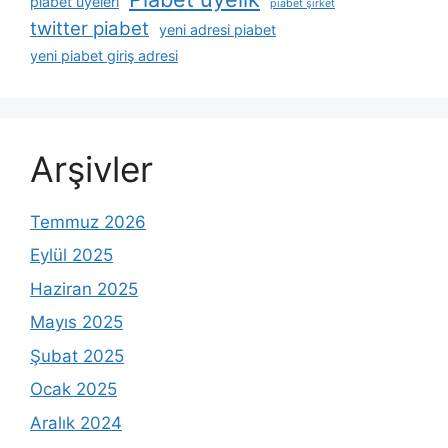
piabet üyeleri
piabet şirket
twitter piabet
yeni adresi piabet
yeni piabet giriş adresi
Arşivler
Temmuz 2026
Eylül 2025
Haziran 2025
Mayıs 2025
Şubat 2025
Ocak 2025
Aralık 2024