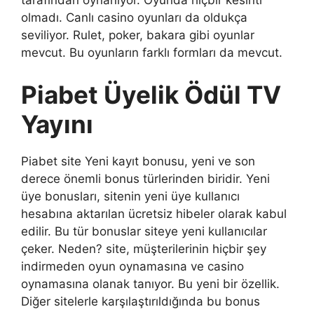
tarafından oynanıyor. Oyunda hiçbir kesinti
olmadı. Canlı casino oyunları da oldukça
seviliyor. Rulet, poker, bakara gibi oyunlar
mevcut. Bu oyunların farklı formları da mevcut.
Piabet Üyelik Ödül TV
Yayını
Piabet site Yeni kayıt bonusu, yeni ve son
derece önemli bonus türlerinden biridir. Yeni
üye bonusları, sitenin yeni üye kullanıcı
hesabına aktarılan ücretsiz hibeler olarak kabul
edilir. Bu tür bonuslar siteye yeni kullanıcılar
çeker. Neden? site, müşterilerinin hiçbir şey
indirmeden oyun oynamasına ve casino
oynamasına olanak tanıyor. Bu yeni bir özellik.
Diğer sitelerle karşılaştırıldığında bu bonus