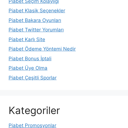
Piabet Seçim Kolaylığı
Piabet Klasik Seçenekler
Piabet Bakara Oyunları
Piabet Twitter Yorumları
Piabet Karlı Site
Piabet Ödeme Yöntemi Nedir
Piabet Bonus İptali
Piabet Üye Olma
Piabet Çeşitli Sporlar
Kategoriler
Piabet Promosyonlar