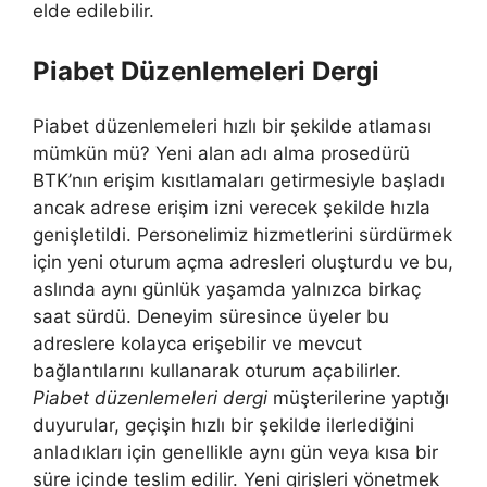
elde edilebilir.
Piabet Düzenlemeleri Dergi
Piabet düzenlemeleri hızlı bir şekilde atlaması
mümkün mü? Yeni alan adı alma prosedürü
BTK’nın erişim kısıtlamaları getirmesiyle başladı
ancak adrese erişim izni verecek şekilde hızla
genişletildi. Personelimiz hizmetlerini sürdürmek
için yeni oturum açma adresleri oluşturdu ve bu,
aslında aynı günlük yaşamda yalnızca birkaç
saat sürdü. Deneyim süresince üyeler bu
adreslere kolayca erişebilir ve mevcut
bağlantılarını kullanarak oturum açabilirler.
Piabet düzenlemeleri dergi
müşterilerine yaptığı
duyurular, geçişin hızlı bir şekilde ilerlediğini
anladıkları için genellikle aynı gün veya kısa bir
süre içinde teslim edilir. Yeni girişleri yönetmek