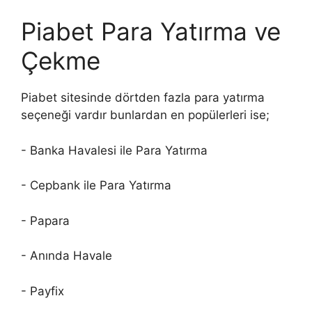
Piabet Para Yatırma ve
Çekme
Piabet sitesinde dörtden fazla para yatırma
seçeneği vardır bunlardan en popülerleri ise;
- Banka Havalesi ile Para Yatırma
- Cepbank ile Para Yatırma
- Papara
- Anında Havale
- Payfix