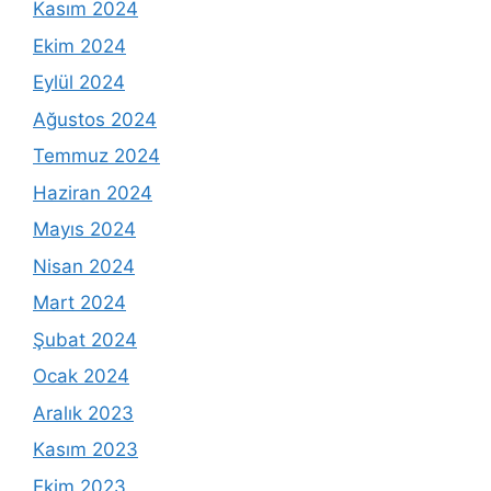
Kasım 2024
Ekim 2024
Eylül 2024
Ağustos 2024
Temmuz 2024
Haziran 2024
Mayıs 2024
Nisan 2024
Mart 2024
Şubat 2024
Ocak 2024
Aralık 2023
Kasım 2023
Ekim 2023