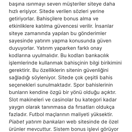
başına ısınmayı seven müşteriler siteye daha
hızlı erişiyor. Sitede verilen sözleri yerine
getiriyorlar. Bahisçilere bonus alma ve
etkinliklere katılma güvencesi verilir. İnsanlar
siteye zamanında yapılan bu gönderimler
sayesinde yatırım yapma konusunda güven
duyuyorlar. Yatırım yaparken farklı onay
kodlarına uyulmalıdır. Bu kodları bankacılık
işlemlerinde kullanmak bahisçinin bilgi birikimini
gerektirir. Bu özelliklerin sitenin güvenliğini
sağladığı söyleniyor. Sitede çok çeşitli bahis
seçenekleri sunulmaktadır. Spor bahislerinin
bunların kendine özgü bir yönü olduğu açıktır.
Slot makineleri ve casinolar bu kategori kadar
yaygın olarak tanınmasa da fırsatları oldukça
fazladır. Futbol maçlarının maliyeti yüksektir.
Piabet yatırım bankaları
web sitesinde de özel
ürünler mevcuttur. Sistem bonus işlevi görüyor