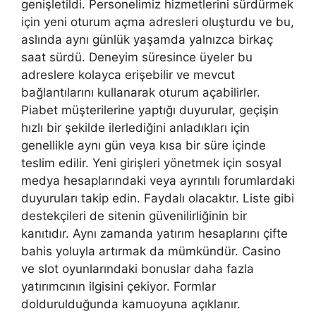
genişletildi. Personelimiz hizmetlerini sürdürmek
için yeni oturum açma adresleri oluşturdu ve bu,
aslında aynı günlük yaşamda yalnızca birkaç
saat sürdü. Deneyim süresince üyeler bu
adreslere kolayca erişebilir ve mevcut
bağlantılarını kullanarak oturum açabilirler.
Piabet müşterilerine yaptığı duyurular, geçişin
hızlı bir şekilde ilerlediğini anladıkları için
genellikle aynı gün veya kısa bir süre içinde
teslim edilir. Yeni girişleri yönetmek için sosyal
medya hesaplarındaki veya ayrıntılı forumlardaki
duyuruları takip edin. Faydalı olacaktır. Liste gibi
destekçileri de sitenin güvenilirliğinin bir
kanıtıdır. Aynı zamanda yatırım hesaplarını çifte
bahis yoluyla artırmak da mümkündür. Casino
ve slot oyunlarındaki bonuslar daha fazla
yatırımcının ilgisini çekiyor. Formlar
doldurulduğunda kamuoyuna açıklanır.