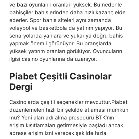
ve bazı oyunların oranları yüksek. Bu nedenle
bahisçiler bahislerinden daha hızlı kazanç elde
ederler. Spor bahis siteleri aynı zamanda
voleybol ve basketbola da yatırım yapıyor. Bu
senaryolarda yanlara ve yukarıya doğru bahis
yapmak önemli görünüyor. Bu branşlarda
yüksek yatırım oranları görülüyor. Oyuncuların
ilgisi casino oyunlarına da uzanıyor.
Piabet Çeşitli Casinolar
Dergi
Casinolarda çeşitli seçenekler mevcuttur.Piabet
düzenlemeleri hızlı bir şekilde atlaması mümkün
mü? Yeni alan adı alma prosedürü BTK’nın
erişim kısıtlamaları getirmesiyle başladı ancak
adrese erişim izni verecek şekilde hızla