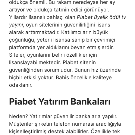
oldukça önemli. Bu rakam neredeyse her ay
artıyor ve oldukça tatmin edici görünüyor.
Yıllardır lisanslı bahisçi olan
Piabet üyelik ödül tv
yayını
, oyun sitelerinin güvenilirliğini lisans
alarak arttırmaktadır. Katılımcıların büyük
çoğunluğu, yeterli lisansa sahip bir çevrimiçi
platformda yer aldıklarını beyan etmişlerdir.
Siteler, oyunlarını belirli özellikler için
lisanslayabilmektedir. Piabet sitenin
güvenliğinden sorumludur. Bunun hız üzerinde
hiçbir etkisi yoktur. Bahis öncelikle kaliteye
odaklanır.
Piabet Yatırım Bankaları
Neden? Yatırımlar güvenilir bankalarla yapılır.
Müşteriler şirketin telefon numarası aracılığıyla
kişiselleştirilmiş destek alabilirler. Özellikle tek