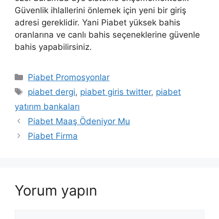
Güvenlik ihlallerini önlemek için yeni bir giriş
adresi gereklidir. Yani Piabet yüksek bahis
oranlarına ve canlı bahis seçeneklerine güvenle
bahis yapabilirsiniz.
Kategoriler
Piabet Promosyonlar
Etiketler
piabet dergi
,
piabet giris twitter
,
piabet
yatırım bankaları
Piabet Maaş Ödeniyor Mu
Piabet Firma
Yorum yapın
Yorum