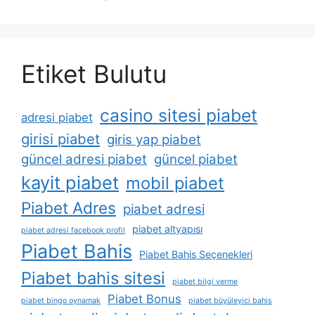
Etiket Bulutu
casino sitesi piabet
adresi piabet
girisi piabet
giris yap piabet
güncel adresi piabet
güncel piabet
kayit piabet
mobil piabet
Piabet Adres
piabet adresi
piabet altyapısı
piabet adresi facebook profil
Piabet Bahis
Piabet Bahis Seçenekleri
Piabet bahis sitesi
piabet bilgi verme
Piabet Bonus
piabet bingo oynamak
piabet büyüleyici bahis