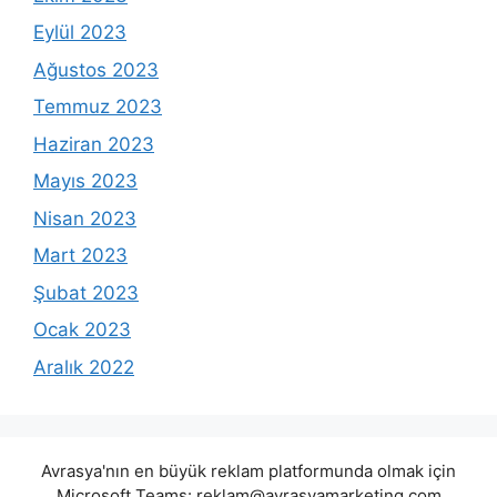
Eylül 2023
Ağustos 2023
Temmuz 2023
Haziran 2023
Mayıs 2023
Nisan 2023
Mart 2023
Şubat 2023
Ocak 2023
Aralık 2022
Avrasya'nın en büyük reklam platformunda olmak için
Microsoft Teams:
reklam@avrasyamarketing.com